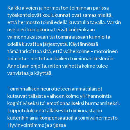
Kaikki aivojen ja hermoston toiminnan parissa
työskentelevät koulukunnat ovat samaa mieltä,
että hermosto toimii edellä kuvatulla tavalla. Varsin
usein eri koulukunnat eivät kuiteinkaan
valmennuksissaan tai toiminnassaan kunnioita
edellä kuvattua järjestystä. Käytännössä
tämä tarkoittaa sitä, että vaihe kolme – motorinen
toiminta – nostetaan kaiken toiminnan keskiöön.
Annetaan ohjeita, miten vaihetta kolme tulee
vahvistaa ja käyttää.
Toiminnallisen neurotieteen ammattilaiset
kutsuvat tällaista vaiheen kolme yli-ihannointia
kognitiiviseksi tai emotionaaliseksi hurmaamiseksi.
Lopputuloksena tällaisesta toiminnasta on
kuitenkin aina kompensaatioilla toimiva hermosto.
Hyvinvointimme ja arjessa