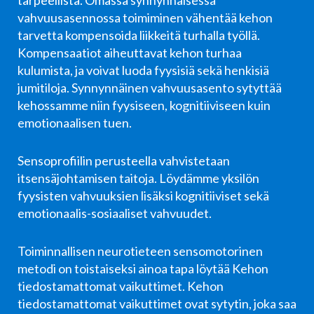
vahvuusasennossa toimiminen vähentää kehon
tarvetta kompensoida liikkeitä turhalla työllä.
Kompensaatiot aiheuttavat kehon turhaa
kulumista, ja voivat luoda fyysisiä sekä henkisiä
jumitiloja. Synnynnäinen vahvuusasento sytyttää
kehossamme niin fyysiseen, kognitiiviseen kuin
emotionaalisen tuen.
Sensoprofiilin perusteella vahvistetaan
itsensäjohtamisen taitoja. Löydämme yksilön
fyysisten vahvuuksien lisäksi kognitiiviset sekä
emotionaalis-sosiaaliset vahvuudet.
Toiminnallisen neurotieteen sensomotorinen
metodi on toistaiseksi ainoa tapa löytää Kehon
tiedostamattomat vaikuttimet. Kehon
tiedostamattomat vaikuttimet ovat sytytin, joka saa