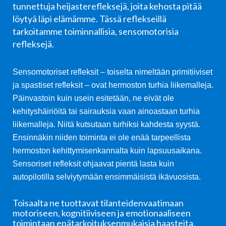
tunnettuja heijasterefleksejä, joita kehosta pitää
löytyä läpi elämämme. Tässä reflekseillä
tarkoitamme toiminnallisia, sensomotorisia
refleksejä.
Sensomotoriset refleksit – toiselta nimeltään primitiiviset
ja spastiset refleksit – ovat hermoston turhia liikemalleja.
Päinvastoin kuin usein esitetään, ne eivät ole
kehityshäiriöitä tai sairauksia vaan ainoastaan turhia
liikemalleja. Niitä kutsutaan turhiksi kahdesta syystä.
Ensinnäkin niiden toiminta ei ole enää tarpeellista
hermoston kehittymisenkannalta kuin lapsuusaikana.
Sensoriset refleksit ohjaavat pientä lasta kuin
autopilotilla selviytymään ensimmäisistä ikävuosista.
Toisaalta ne tuottavat tilanteidenvaatimaan
motoriseen, kognitiiviseen ja emotionaaliseen
toimintaan epätarkoituksenmukaisia haasteita.