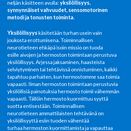
neljän käsitteen avulla:
yksilöllisyys,
synnynnäiset vahvuudet, sensomotorinen
metodi ja tonusten toiminta.
Yksilöllisyys
käsitetään turhan usein vain
joukosta erottumisena. Toiminnallisen
neurotieteen ehkäpä isoin missio on tuoda
esille aivojen ja hermoston toimintaan perustuva
yksilöllisyys. Arjessa jaksaminen, haasteista
selviytyminen tai tehtävissä onnistuminen, kaikki
tapahtuu parhaiten, kun hermostomme saa toimia
vapaasti. Ilman hermoston toimintaan perustuvia
yksilöllisiä painotuksia hermosto toimii vähemmän
vapaasti. Tällöin hermosto kuormittuu syyttä
suotta entisestään. Toiminnallisen
neurotieteen ammattilaisten tehtävänä on
yksilöllisyyttä esiin tuoden vähentää
turhaa hermoston kuormittamista ja vapauttaa