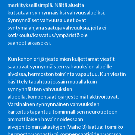
merkityksellisimpiä. Näitä alueita
kutsutaan synnynnäisiksi vahvuusalueiksi.
Synnynnäiset vahvuusalueet ovat
syntymälahjana saatuja vahvuuksia, joita ei
koti/koulu/kasvatus/ympäristö ole
saaneet aikaiseksi.
Kun kehon eri järjestelmien kuljettamat viestit
saapuvat synnynnäisten vahvuuksien alueille
aivoissa, hermoston toiminta vapautuu. Kun viestin
käsittely tapahtuu jossain muualla kuin
synnynnäisten vahvuuksien
alueella, kompensaatiojärjestelmät aktivoituvat.
Varsinainen synnynnäinen vahvuuksien
kartoitus tapahtuu toiminnallisen neurotieteen
ammattilaisen havainnoidessaan
aivojen toimintakäskyjen (Vaihe 3) laatua: toimiiko
hermosto vapaasti vai kompensaatioiden varassa.