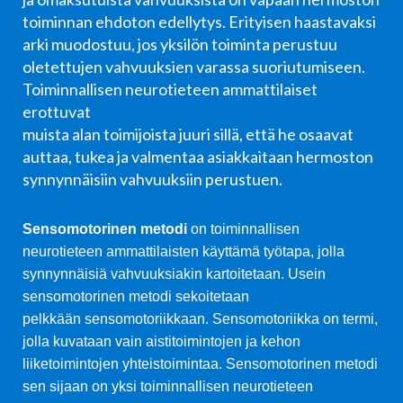
toiminnan ehdoton edellytys. Erityisen haastavaksi
arki muodostuu, jos yksilön toiminta perustuu
oletettujen vahvuuksien varassa suoriutumiseen.
Toiminnallisen neurotieteen ammattilaiset
erottuvat
muista alan toimijoista juuri sillä, että he osaavat
auttaa, tukea ja
valmentaa asiakkaitaan hermoston
synnynnäisiin vahvuuksiin perustuen.
Sensomotorinen metodi
on toiminnallisen
neurotieteen ammattilaisten käyttämä työtapa, jolla
synnynnäisiä vahvuuksiakin kartoitetaan. Usein
sensomotorinen metodi sekoitetaan
pelkkään sensomotoriikkaan. Sensomotoriikka on termi,
jolla kuvataan vain aistitoimintojen ja kehon
liiketoimintojen yhteistoimintaa. Sensomotorinen metodi
sen sijaan on yksi toiminnallisen neurotieteen