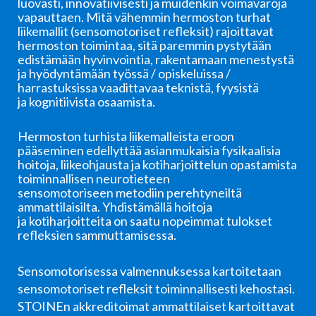
luovasti, innovatiivisesti ja muidenkin voimavaroja
vapauttaen. Mitä vähemmin hermoston turhat
liikemallit (sensomotoriset refleksit) rajoittavat
hermoston toimintaa, sitä paremmin pystytään
edistämään hyvinvointia, rakentamaan menestystä
ja hyödyntämään työssä / opiskeluissa /
harrastuksissa vaadittavaa teknistä, fyysistä
ja kognitiivista osaamista.
Hermoston turhista liikemalleista eroon
pääseminen edellyttää asianmukaisia fysikaalisia
hoitoja, liikeohjausta ja kotiharjoittelun opastamista
toiminnallisen neurotieteen
sensomotoriseen metodiin perehtyneiltä
ammattilaisilta. Yhdistämällä hoitoja
ja kotiharjoitteita on saatu nopeimmat tulokset
refleksien sammuttamisessa.
Sensomotorisessa valmennuksessa kartoitetaan
sensomotoriset refleksit toiminnallisesti kehostasi.
STOINEn akkreditoimat ammattilaiset kartoittavat