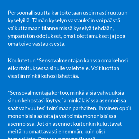
Persoonallisuutta kartoitetaan usein rastiruutuun
kyselyillä. Tämän kyselyn vastauksiin voi päästä
vaikuttamaan tilanne missä kyselyä tehdään,
ympäristön odotukset, omat olettamukset ja jopa
oma toive vastauksesta.
Koulutetun *Sensovalmentajan kanssa oma kehosi
ei kartoituksessa sinulle valehtele. Voit luottaa
viestiin minkä kehosi lähettää.
*Sensovalmentaja kertoo, minkälaisia vahvuuksia
sinun kehostasi löytyy, ja minkälaisissa asennoissa
saat vahvuutesi toimimaan parhaiten. Ihminen oppii
monenlaisia asioita ja voi toimia monenlaisissa
asennoissa. Jotkin asennot kuitenkin kuluttavat
meitä huomattavasti enemmän, kuin olisi
tarpeellista. Omassa synnynnäisessä