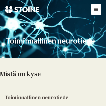
Siirry
Mai
sisältöön
Men
Toiminnallinen neurotiede
Mistä on kyse
Toiminnallinen neurotiede