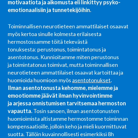
motivaatiota ja aikomusta eli linkittyy psyko-
emotionaalisiin ja tunnetekijöihin.
Toiminnallisen neurotieteen ammattilaiset osaavat
myös
kertoa sinulle kolmesta erilaisesta
hermostossamme töitä tekevästä
tonuksesta:
perustonus, toimintatonus ja
asentotonus. Kunnioitamme miten perustonus
ja
toimintatonus toimivat, mutta toiminnallisen
neurotieteen ammattilaiset osaavat
kartoittaa ja
huomioida huomioon myös
asentotonukset
.
Ilman
asentotonusta kehomme, mielemme ja
emootiomme jäävät ilman hyvinvointimme
ja
arjessa onnistumisen tarvitsemaa hermoston
vapautta.
Tosin sanoen, ilman
asentotonusten
huomioimista altistamme hermostomme toiminnan
kompensaatioille,
jolloin keho ja mieli kuormittuvat
suotta. Tällöin kuvainnollisesti esimerkiksi
8h