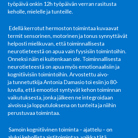
työpäivä onkin 12h työpäivän verran rasitusta
keholle, mielelle ja tunteille.
Edellä kerrotut hermoston toimintaa kuvaavat
termit
sensorinen, motorinen ja tonus synnyttävät
helposti mielikuvan, että
toiminnallisesta
neurotieteestä on apua vain fyysisiin toimintoihin.
Onneksi
näin ei kuitenkaan ole. Toiminnallisesta
neurotieteestä on apua myös
emotionaalisiin ja
kognitiivisiin toimintoihin. Arvostettu aivo-
ja
tunnetutkija Antonia Damasio toi esiin jo 80-
luvulla, että emootiot syntyvät
kehon toiminnan
vaikutuksesta, jonka jälkeen ne integroidaan
aivoissa ja
lopputuloksena on tunteita ja niihin
perustuvaa toimintaa.
S
amoin kognitiivinen toiminta – ajattelu – on
aluksi
kehollista aistitoimintaa, vaikka tätä