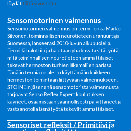
löydät
tältä sivustolta
.
Sensomotorinen valmennus
Sensomotorinen valmennus on termi, jonka Marko
Siivonen, toiminnallisen neurotieteen uranuurtaja
Suomessa, lanseerasi 2010-luvun alkupuolella.
Termillä haluttiin ja halutaan yhä kuvata sitä työtä,
mitä toiminnallisen neurotieteen ammattilaiset
tekevät hermoston turhien liikemallien parissa.
Tänään termiä on alettu käyttämään kaikkeen
hermoston toimintaan liittyvään valmennukseen.
STOINE:n jäsenenä sensomotorista valmennusta
tarjoavat Senso Reflex Expert koulutuksen
käyneet, osaamistaan säännöllisesti päivittäneet ja
vastaanotolla läsnätyötä tekevät ammattilaiset.
Sensoriset refleksit / Primitiivi ja