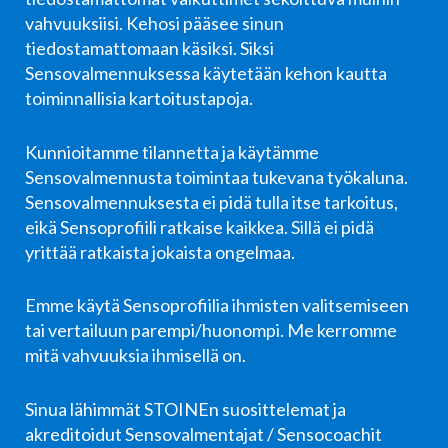
vahvuuksiisi. Kehosi pääsee sinun
tiedostamattomaan käsiksi. Siksi
Sensovalmennuksessa käytetään kehon kautta
toiminnallisia kartoitustapoja.
Kunnioitamme tilannetta ja käytämme
Sensovalmennusta toimintaa tukevana työkaluna.
Sensovalmennuksesta ei pidä tulla itse tarkoitus,
eikä Sensoprofiili ratkaise kaikkea. Sillä ei pidä
yrittää ratkaista jokaista ongelmaa.
Emme käytä Sensoprofiilia ihmisten valitsemiseen
tai vertailuun parempi/huonompi. Me kerromme
mitä vahvuuksia ihmisellä on.
Sinua lähimmät STOINEn suosittelemat ja
akreditoidut Sensovalmentajat / Sensocoachit