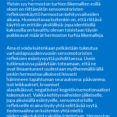
Yleisin syy hermoston turhien liikemallien esillä
oloon on riittämätön sensomotoristen
refleksienkäyttö hermoston kehitysvaiheiden
aikana. Huomioitavaa kuitenkin on, että riittävä
käyttö on erittäin yksilöllisiä: jopa identtisillä
kaksosilla on havaittu olevan toisistaan täysin
poikkeavat määrät hermoston turhia liikemalleja.
Aina ei voida kuitenkaan pelkästään tukeutua
varhaislapsuudenvuosiin sensomotoristen
refleksien esiintyvyyttä pohdittaessa. Usein
tutkimuksissa päädytään toteamaan, että ne
ovat ilmaantuneet uudestaan myöhemmällä iällä
jonkin hermostoa ulkoisesti kovasti
häirinneen tapahtuman seurauksena: päävamma,
isot leikkaukset, krooniset
alaselkäkivut, negatiiviset kognitiivisemotionaaliset
kokemukset. Vaikka kehitysvaiheiden jälkeiselle,
jopa aikuisiällä esiintyville, sensomotorisille
reflekseille ei aina löydy yhtä selittävää syytä,
tiedemaailma on kuitenkin yhtä mieltä
niiden vaikutuksista yksilön toimintaan. Hermoston