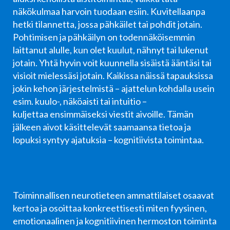
näkökulmaa harvoin tuodaan esiin.
Kuvitellaanpa
hetki tilannetta, jossa pähkäilet tai pohdit jotain.
Pohtimisen
ja pähkäilyn on todennäköisemmin
laittanut alulle, kun olet kuulut, nähnyt tai
lukenut
jotain. Yhtä hyvin voit kuunnella sisäistä ääntäsi tai
visioit
mielessäsi jotain. Kaikissa näissä tapauksissa
jokin kehon järjestelmistä –
ajattelun kohdalla usein
esim. kuulo-, näköaisti tai intuitio –
kuljettaa
ensimmäiseksi viestit aivoille. Tämän
jälkeen aivot käsittelevät saamaansa
tietoa ja
lopuksi syntyy ajatuksia – kognitiivista toimintaa.
Toiminnallisen neurotieteen ammattilaiset osaavat
kertoa ja osoittaa konkreettisesti miten fyysinen,
emotionaalinen ja kognitiivinen hermoston toiminta