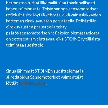
hermoston turhat liikemallit aina toiminnallisesti
kehon toiminnasta. Toisin sanoen sensomotoriset
refleksit tulee löytää kehosta, eikä vain asiakkaiden
kertoman oirekuvausten perusteella. Pelkästään
oirekuvausten perusteella tehty
päätös sensomotorisen refleksien olemassaolosta
on eettisesti arveluttavaa, eikä STOINE ry tällaista
toimintaa suosittele.
Sinua lähimmät STOINEn suosittelemat ja
akreditoidut Sensomotoriset valmentajat
löydät
tältä sivustolta
.