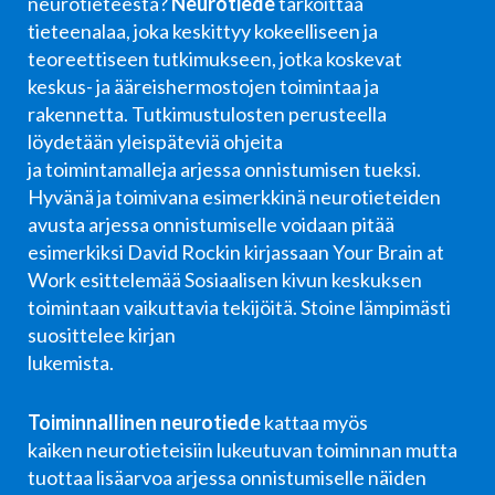
neurotieteestä?
Neurotiede
tarkoittaa
tieteenalaa, joka keskittyy kokeelliseen ja
teoreettiseen tutkimukseen, jotka koskevat
keskus- ja ääreishermostojen toimintaa ja
rakennetta.
Tutkimustulosten perusteella
löydetään yleispäteviä ohjeita
ja toimintamalleja arjessa onnistumisen tueksi.
Hyvänä ja toimivana esimerkkinä neurotieteiden
avusta arjessa onnistumiselle voidaan pitää
esimerkiksi David Rockin kirjassaan Your Brain at
Work esittelemää Sosiaalisen kivun keskuksen
toimintaan vaikuttavia tekijöitä. Stoine lämpimästi
suosittelee kirjan
lukemista.
Toiminnallinen neurotiede
kattaa myös
kaiken neurotieteisiin lukeutuvan toiminnan mutta
tuottaa lisäarvoa arjessa onnistumiselle näiden