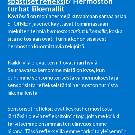
spastiset refleksit/ Hermoston
turhat liikemallit
Käytössä on monia termejä kuvaamaan samaa asiaa.
STOINE:n jäsenet käyttävät toiminnassaan
mieluiten termiä
hermoston turhat liikemallit
, koska
sitä ne tosiaan ovat: Turhia kehon sisäisesti
hermostoa kuormittavia tekijöitä.
Kaikki yllä olevat termit ovat ihan hyviä.
Seuraavassa kerromme mistä on kyse, kun
puhumme sensomotorisesta valmennuksesta ja
sensorisista reflekseistä tai hermoston turhista
liikemalleista.
Sensoriset refleksit ovat keskushermostosta
lähtöisin olevia refleksitoimintoja, joita me kaikki
tarvitsemme ensimmäisten elinvuosiemme
aikana.
Tässä reflekseillä emme tarkoita yleisemmin