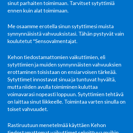
sinut parhaiten toimimaan. Tarvitset sytyttimiä
ennen kuin alat toimimaan.
Me osaamme erotella sinun sytyttimesi muista
synnynnäisistä vahvuuksistasi. Tähän pystyvät vain
koulutetut *Sensovalmentajat.
Kehon tiedostamattomien vaikuttimien, eli
sytyttimien ja muiden synnynnäisten vahvuuksien
erottaminen toisistaan on ensiarvoisen tärkeää.
Sytyttimet innostavat sinua ja tuntuvat hyvältä,
mutta niiden avulla toimiminen kuluttaa
voimavarasi nopeasti loppuun. Sytyttimien tehtävä
on laittaa sinut liikkeelle. Toimintaa varten sinulla on
toiset vahvuudet.
Rastiruutuun menetelmää käyttäen Kehon
tiedostamattomat vaikuttimet sekoittuva muihin