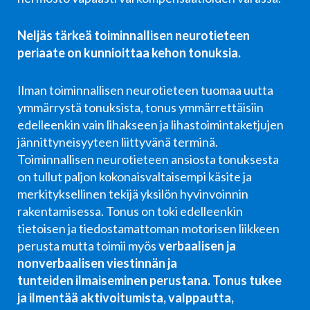
Neljäs tärkeä toiminnallisen neurotieteen
periaate on kunnioittaa kehon tonuksia.
Ilman toiminnallisen neurotieteen tuomaa uutta
ymmärrystä tonuksista, tonus ymmärrettäisiin
edelleenkin vain lihakseen ja lihastoimintaketjujen
jännittyneisyyteen liittyvänä terminä.
Toiminnallisen neurotieteen ansiosta tonuksesta
on tullut paljon kokonaisvaltaisempi käsite ja
merkityksellinen tekijä yksilön hyvinvoinnin
rakentamisessa. Tonus on toki edelleenkin
tietoisen
ja tiedostamattoman motorisen liikkeen
perusta mutta toimii myös
verbaalisen ja
nonverbaalisen viestinnän ja
tunteiden ilmaiseminen perustana.
Tonus tukee
ja ilmentää aktivoitumista, valppautta,