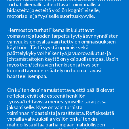
turhat liikemallit aiheuttavat toiminnallisia
hidasteita ja esteitä yksilön kognitiiviselle,
motoriselle ja fyysiselle suorituskyvylle.
Hermoston turhat liikemallit kuluttavat
voimavaroja luoden tarpeita tyytyä synnynnäisten
vahvuuksien osalta vain tiettyjen ominaisuuksien
käyttöön. Tästä syystä oppimis- sekä
päättelykyky voi heikentyä ja vuorovaikutus- ja
johtamistaitojen käyttö on yksipuolisempaa. Usein
myös työn/tehtävien henkisen ja fyysisen
kuormittavuuden säätely on huomattavasi
haasteellisempaa.
On kuitenkin aina muistettava, että päällä olevat
refleksit eivät ole esteenä henkilön
työssä/tehtävissä menestymiselle tai arjessa
jaksamiselle. Kyse on vain turhista
toiminnan hidasteista ja rasitteista. Reflekseistä
vapailla vahvuuksilla yksilön on kuitenkin
mahdollista yltää parhaimpaan mahdolliseen