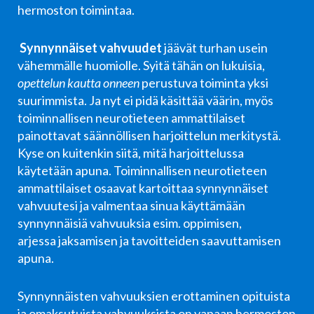
hermoston toimintaa.
Synnynnäiset vahvuudet
jäävät turhan usein
vähemmälle huomiolle. Syitä tähän on lukuisia,
opettelun kautta onneen
perustuva toiminta yksi
suurimmista. Ja nyt ei pidä käsittää väärin, myös
toiminnallisen neurotieteen ammattilaiset
painottavat säännöllisen harjoittelun merkitystä.
Kyse on kuitenkin siitä, mitä harjoittelussa
käytetään apuna. Toiminnallisen neurotieteen
ammattilaiset osaavat kartoittaa synnynnäiset
vahvuutesi ja valmentaa sinua käyttämään
synnynnäisiä vahvuuksia esim. oppimisen,
arjessa jaksamisen ja tavoitteiden saavuttamisen
apuna.
Synnynnäisten vahvuuksien erottaminen opituista
ja omaksutuista vahvuuksista on vapaan hermoston