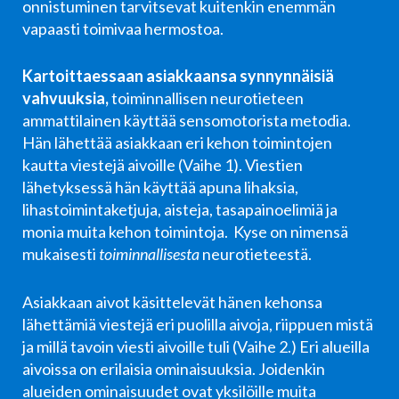
onnistuminen tarvitsevat kuitenkin enemmän
vapaasti toimivaa hermostoa.
Kartoittaessaan asiakkaansa synnynnäisiä
vahvuuksia,
toiminnallisen neurotieteen
ammattilainen käyttää sensomotorista metodia.
Hän lähettää asiakkaan eri kehon toimintojen
kautta viestejä aivoille (Vaihe 1). Viestien
lähetyksessä hän käyttää apuna lihaksia,
lihastoimintaketjuja, aisteja, tasapainoelimiä ja
monia muita kehon toimintoja. Kyse on nimensä
mukaisesti
toiminnallisesta
neurotieteestä.
Asiakkaan aivot käsittelevät hänen kehonsa
lähettämiä viestejä eri puolilla aivoja, riippuen mistä
ja millä tavoin viesti aivoille tuli (Vaihe 2.) Eri alueilla
aivoissa on erilaisia ominaisuuksia. Joidenkin
alueiden ominaisuudet ovat yksilöille muita