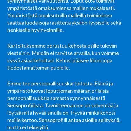
synnynnäiset vahvuutensa. Loput 80% toimivat
ympäristöstä omaksumiensa mallien mukaisesti.
Ympäristöstä omaksutuilla malleilla toimiminen
saattaa luoda isoja rasitteita yksilön fyysiselle sekä
henkiselle hyvinvoinnille.
Kartoituksemme perustuu kehosta esille tuleviin
viesteihin. Meidän ei tarvitse arvailla, kun voimme
kysyä asiaa keholtasi. Kehosi pääsee kiinni jopa
tiedostamattoman puolelle.
Emme tee persoonallisuuskartoitusta. Elämä ja
ympäristö luovat loputtoman määrän erilaisia
persoonallisuuksia samasta synnynnäisestä
Sensoprofiilista. Tavoitteenamme on selventää ja
löytää mitä hyvää sinulla on. Hyvää minkä kehosi
meille kertoo. Sensoprofiili antaa asioille selityksiä,
mutta ei tekosyitä.