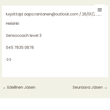
Siirry
Post
Mai
sisältöön
navigation
Kirjoittaja
aapo.rantanen@outlook.com
/
26/01/2026
Men
Helsinki
Sensocoach level 3
045 7835 0878
←
Edellinen Jäsen
Seuraava Jäsen
→