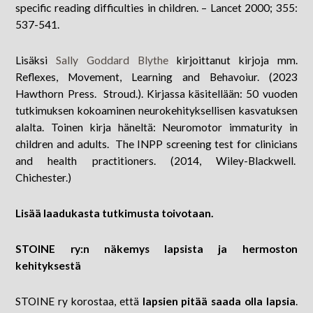
specific reading difficulties in children. – Lancet 2000; 355:
537-541.
Lisäksi
Sally Goddard Blythe
kirjoittanut kirjoja mm.
Reflexes, Movement, Learning and Behavoiur. (2023
Hawthorn Press. Stroud.). Kirjassa käsitellään: 50 vuoden
tutkimuksen kokoaminen neurokehityksellisen kasvatuksen
alalta. Toinen kirja häneltä: Neuromotor immaturity in
children and adults. The INPP screening test for clinicians
and health practitioners. (2014, Wiley-Blackwell.
Chichester.)
Lisää laadukasta tutkimusta toivotaan.
STOINE ry:n näkemys lapsista ja hermoston
kehityksestä
STOINE ry korostaa, että
lapsien pitää saada olla lapsia
.