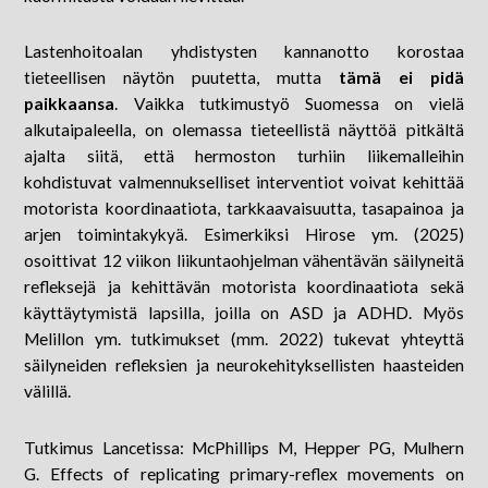
Lastenhoitoalan yhdistysten kannanotto korostaa
tieteellisen näytön puutetta, mutta
tämä ei pidä
paikkaansa
. Vaikka tutkimustyö Suomessa on vielä
alkutaipaleella, on olemassa tieteellistä näyttöä pitkältä
ajalta siitä, että hermoston turhiin liikemalleihin
kohdistuvat valmennukselliset interventiot voivat kehittää
motorista koordinaatiota, tarkkaavaisuutta, tasapainoa ja
arjen toimintakykyä. Esimerkiksi Hirose ym. (2025)
osoittivat 12 viikon liikuntaohjelman vähentävän säilyneitä
refleksejä ja kehittävän motorista koordinaatiota sekä
käyttäytymistä lapsilla, joilla on ASD ja ADHD. Myös
Melillon ym. tutkimukset (mm. 2022) tukevat yhteyttä
säilyneiden refleksien ja neurokehityksellisten haasteiden
välillä.
Tutkimus Lancetissa: McPhillips M, Hepper PG, Mulhern
G. Effects of replicating primary-reflex movements on