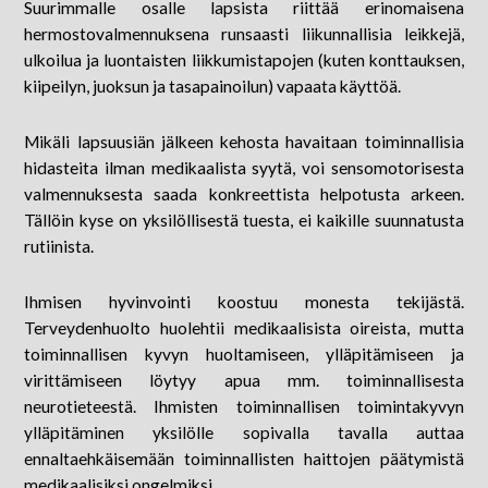
Suurimmalle osalle lapsista riittää erinomaisena
hermostovalmennuksena runsaasti liikunnallisia leikkejä,
ulkoilua ja luontaisten liikkumistapojen (kuten konttauksen,
kiipeilyn, juoksun ja tasapainoilun) vapaata käyttöä.
Mikäli lapsuusiän jälkeen kehosta havaitaan toiminnallisia
hidasteita ilman medikaalista syytä, voi sensomotorisesta
valmennuksesta saada konkreettista helpotusta arkeen.
Tällöin kyse on yksilöllisestä tuesta, ei kaikille suunnatusta
rutiinista.
Ihmisen hyvinvointi koostuu monesta tekijästä.
Terveydenhuolto huolehtii medikaalisista oireista, mutta
toiminnallisen kyvyn huoltamiseen, ylläpitämiseen ja
virittämiseen löytyy apua mm. toiminnallisesta
neurotieteestä. Ihmisten toiminnallisen toimintakyvyn
ylläpitäminen yksilölle sopivalla tavalla auttaa
ennaltaehkäisemään toiminnallisten haittojen päätymistä
medikaalisiksi ongelmiksi.