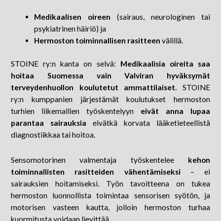
Medikaalisen oireen
(sairaus, neurologinen tai
psykiatrinen häiriö) ja
Hermoston toiminnallisen rasitteen
välillä.
STOINE ry:n kanta on selvä:
Medikaalisia oireita saa
hoitaa Suomessa vain Valviran hyväksymät
terveydenhuollon koulutetut ammattilaiset.
STOINE
ry:n kumppanien järjestämät koulutukset hermoston
turhien liikemallien työskentelyyn
eivät anna lupaa
parantaa sairauksia
eivätkä korvata lääketieteellistä
diagnostiikkaa tai hoitoa.
Sensomotorinen valmentaja työskentelee
kehon
toiminnallisten rasitteiden vähentämiseksi
– ei
sairauksien hoitamiseksi. Työn tavoitteena on tukea
hermoston luonnollista toimintaa sensorisen syötön, ja
motorisen vasteen kautta, jolloin hermoston turhaa
kuormitusta voidaan lievittää.