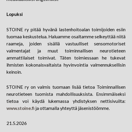
Lopuksi
STOINE ry pitää hyvänä lastenhoitoalan toimijoiden esiin
tuomaa keskustelua. Haluamme osaltamme selkeyttää niitä
raameja, joiden sisällä vastuulliset sensomotoriset
valmentajat ja muut toiminnallisen neurotieteen
ammattilaiset toimivat. Täten toimiessaan he tukevat
ihmisten kokonaisvaltaista hyvinvointia valmennuksellisin
keinoin.
STOINE ry on valmis tuomaan lisää tietoa Toiminnallisen
neurotieteen tuomista mahdollisuuksista. Ensimmäiseksi
tietoa voi käydä lukemassa yhdistyksen nettisivuilta:
www.stoine.fi
ja ottamalla yhteyttä jäsenistöömme.
21.5.2026