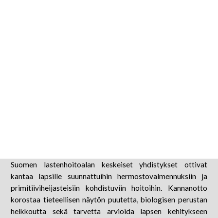
21 toukokuun, 2026
Suomen lastenhoitoalan keskeiset yhdistykset ottivat
kantaa lapsille suunnattuihin hermostovalmennuksiin ja
primitiiviheijasteisiin kohdistuviin hoitoihin. Kannanotto
korostaa tieteellisen näytön puutetta, biologisen perustan
heikkoutta sekä tarvetta arvioida lapsen kehitykseen